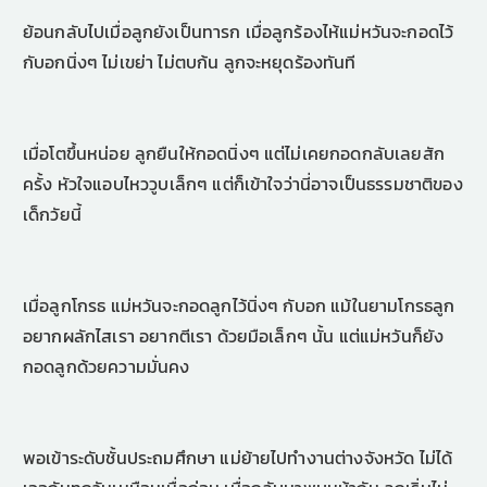
ย้อนกลับไปเมื่อลูกยังเป็นทารก เมื่อลูกร้องไห้แม่หวันจะกอดไว้
กับอกนิ่งๆ ไม่เขย่า ไม่ตบก้น ลูกจะหยุดร้องทันที
เมื่อโตขึ้นหน่อย ลูกยืนให้กอดนิ่งๆ แต่ไม่เคยกอดกลับเลยสัก
ครั้ง หัวใจแอบไหววูบเล็กๆ แต่ก็เข้าใจว่านี่อาจเป็นธรรมชาติของ
เด็กวัยนี้
เมื่อลูกโกรธ แม่หวันจะกอดลูกไว้นิ่งๆ กับอก แม้ในยามโกรธลูก
อยากผลักไสเรา อยากตีเรา ด้วยมือเล็กๆ นั้น แต่แม่หวันก็ยัง
กอดลูกด้วยความมั่นคง
พอเข้าระดับชั้นประถมศึกษา แม่ย้ายไปทำงานต่างจังหวัด ไม่ได้