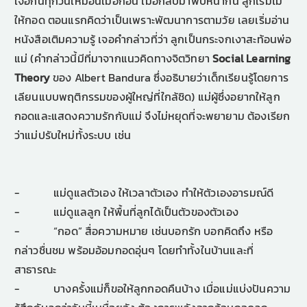
เจอกันทุกวันเหมือนเมื่อก่อน เมื่อกลับมาพบหน้ากัน ลูกเริ่มไม่
ให้กอด ตอนแรกคิดว่าเป็นเพราะพัฒนาการตามวัย เลยเริ่มอ่าน
หนังสือเติมความรู้ เจอคำกล่าวที่ว่า ลูกเป็นกระจกเงาสะท้อนพ่อ
แม่ (คำกล่าวนี้มีที่มาจากแนวคิดทางจิตวิทยา
Social Learning
Theory
ของ Albert Bandura ซึ่งอธิบายว่าเด็กเรียนรู้โดยการ
เลียนแบบพฤติกรรมของผู้ใหญ่ที่ใกล้ชิด) แม่ผู้ซึ่งอยากให้ลูก
กอดและแสดงความรักกับแม่ จึงไม่หยุดที่จะพยายาม ต้องเรียก
ว่าแม่ปรับใหม่ทั้งระบบ เช่น
- แม่ดูแลตัวเอง ให้เวลาตัวเอง ทำให้ตัวเองอารมณ์ดี
- แม่ดูแลลูก ให้พื้นที่ลูกได้เป็นตัวของตัวเอง
- “กอด” สื่อความหมาย เช่นบอกรัก บอกคิดถึง หรือ
กล่าวชื่นชม พร้อมอ้อมกอดอุ่นๆ โดยทำทั้งในบ้านและที่
สาธารณะ
- บางครั้งแม่ก็ขอให้ลูกกอดคืนบ้าง เมื่อแม่แบ่งปันความ