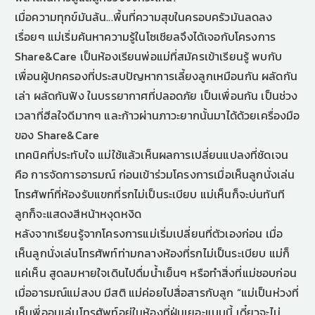
เมื่อความทุกข์มันล้น...พื้นที่ความสุขในครอบครัวมันลดลง
เรื่อยๆ แม่เริ่มค้นหาความรู้ในโซเชียลจึงได้เจอกับโครงการ
Share&Care เป็นห้องเรียนพ่อแม่ที่สมัครเข้าเรียนรู้ พบกับ
เพื่อนผู้ปกครองที่ประสบปัญหาการเลี้ยงลูกเหมือนกัน ผลัดกัน
เล่า ผลัดกันฟัง ในบรรยากาศที่ปลอดภัย เป็นเพื่อนกัน เป็นช่วง
เวลาที่ฮีลใจดีมากๆ และก้าวผ่านภาวะยากนั้นมาได้ด้วยเครื่องมือ
ของ Share&Care
เทคนิคที่ประทับใจ แม่ใช้แล้วเห็นผลการเปลี่ยนแปลงที่ชัดเจน
คือ การจัดการอารมณ์ ก่อนเข้าร่วมโครงการเมื่อเห็นลูกนั่งเล่น
โทรศัพท์ที่ห้องรับแขกที่รกไม่เป็นระเบียบ แม่เห็นก็จะบ่นทันที
ลูกก็จะแสดงสีหน้าหงุดหงิด
หลังจากเรียนรู้จากโครงการแม่เริ่มเปลี่ยนที่ตัวเองก่อน เมื่อ
เห็นลูกนั่งเล่นโทรศัพท์ท่ามกลางห้องที่รกไม่เป็นระเบียบ แม่ก็
แค่เห็น สูดลมหายใจเดินไปดื่มน้ำเย็นๆ หรือทำสิ่งที่แม่ชอบก่อน
เมื่ออารมณ์แม่สงบ มีสติ แม่ค่อยไปสื่อสารกับลูก “แม่เป็นห่วงที่
เห็นพี่ออมเล่นโทรศัพท์อยู่ในห้องที่ฝุ่นเยอะแบบนี้ เดี๋ยวจะไม่