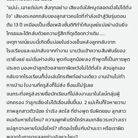
“แม่น่ะ..เอาแต่บ่นๆ สั่งทุกอย่าง เสียงดังใส่หนูตลอดเมื่อไม่ได้ดั่ง
ใจ” เสียงตะคอกกลับของลูกสาวคนโตที่กำลังเข้าสู่วัยรุ่นตอน
ต้น 13 ปี เหมือนเป็นเชื้อเพลิงชั้นดีทีทำให้มนุษย์แม่อย่างฉันยิ่ง
โกรธและโต้กลับด้วยความรู้สึกที่ดุเดือดกว่าเดิม......
เหตุการณ์แบบนี้เกิดขึ้นบ่อยในช่วงเย็นหลังลูกกลับจาก
โรงเรียนและแม่กลับจากทำงาน นานวันเข้าความสัมพันธ์ของ
เรายิ่งแย่ แม่เริ่มห่างเหิน พูดกับลูกน้อยลง ถ้าพูดก็เป็นการพูด
ประชด มองหน้าลูกด้วยสายตาผิดหวังไม่ได้ดั่งใจ ส่วนลูกเอง
กลับจากโรงเรียนก็นั่งเล่นโทรศัพท์อย่างเดียว งานบ้านไม่ทำ
การบ้าน ใบงานที่ครูสั่งก็ไม่ส่ง ซึ่งแม่ไม่รู้เลย
จนกระทั่งครูส่งรายชื่อนักเรียนที่ไม่ส่งงานมาในไลน์กลุ่มผู้
ปกครอง ว่าลูกเสี่ยงไม่ได้เลื่อนชั้นขึ้นม. 2 แม่เห็นก็ใจหายวาบ
ภาพลูกสาวตัวน้อย ร่าเริง สดใส ที่ช่างพูด รับผิดชอบ ลูกสาว
คนเดิมหายไปไหน? ความผูกพันรักใคร่กลมเกลียวระหว่างเรา
แม่ลูกจางหายไปเมื่อไหร่? เกิดอะไรขึ้นกับบ้านเรา หรือเราผิด
พลาดในการดูแลลูกช่วงจังหวะไหน?