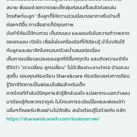
สบาย พี่ออมช่วยกวาดขยะเช็ดฝุ่นก่อนเสร็จแล้วค่อยเล่น
โทรศัพท์นะลูก” ซึ่งลูกก็ให้ความร่วมมือบรรยากาศในบ้านก็
ค่อยๆดีขึ้น การสื่อสารก็มีคุณภาพ
มันทำให้แม่ได้ทบทวน เห็นตนเอง และยอมรับในความก้าวพลาด
ของตนเอง เปิดใจ เชื่อมั่นในเครื่องมือที่ได้เรียนรู้ นำไปปรับใช้
กับลูกและสมาชิกในครอบครัวสม่ำเสมอต่อเนื่อง
เห็นการเปลี่ยนแปลงของลูกที่ดีขึ้นๆทุกวัน และเกิดความเข้าใจ
ชีวิตว่า “เราเปลี่ยน ลูกเปลี่ยน” ไม่มีเสียงทะเลาะด่าทอ บ้านสงบ
สุขขึ้น ขอบคุณห้องเรียน Share&care ห้องเรียนแห่งการเรียน
รู้วิชาชีวิตการเป็นพ่อแม่ในฝันสำหรับเด็ก
หากใครที่กำลังมีปัญหาแล้วรู้สึกลังเลใจ แม่อยากจะบอกว่าลอง
มาเรียนรู้กับพวกเราดูค่ะ ในโครงการจะมีแม่อ๊อดและพ่อแม่ท่า
นอื่นๆที่คอยรับฟังอย่างไม่ตัดสิน สนใจเรียนรู้ไปด้วยกัน คลิก
https://shareandcareth.com/toolmorrow/